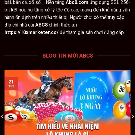
bài, bắn cá, xổ số,… Nền tảng
Abc8.com
ứng dụng SSL 256-
bit kết hợp hạ tầng xử lý tốc độ cao, mang đến khả năng vận
hành ổn định trên nhiều thiết bị. Người chơi có thể truy cập
địa chỉ nhà cái
ABC8
chính thức tại
https://10xmarketer.co/
để tham gia sân chơi đẳng cấp.
BLOG TIN MỚI ABC8
21
Th3