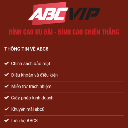
THÔNG TIN VỀ ABC8
Chính sách bảo mật
Điều khoản và điều kiện
Miễn trừ trách nhiệm
Giấy phép kinh doanh
Khuyến mãi abc8
Liên hệ ABC8